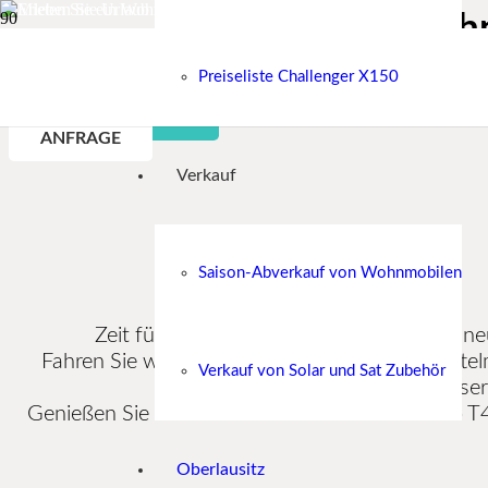
Ein Wohn
Preiseliste Challenger X150
BELEGUNGSPLAN
ANFRAGE
Verkauf
Saison-Abverkauf von Wohnmobilen
Zeit für neue Abenteuer! Entdecken Sie neue
Fahren Sie wohin es Ihnen gefällt. Ob ans Mittelm
Verkauf von Solar und Sat Zubehör
Grüne. Entdecken Sie auch unsere
Genießen Sie den Komfort der neusten Carado T4
Oberlausitz