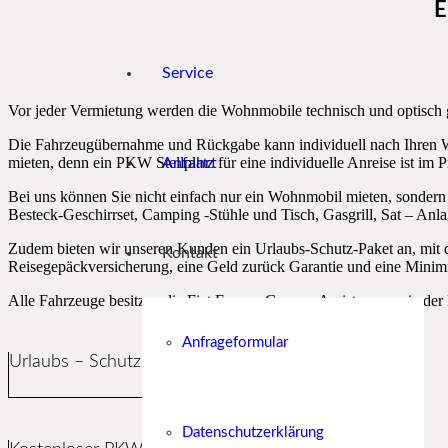
E
Service
Vor jeder Vermietung werden die Wohnmobile technisch und optisch 
Die Fahrzeugübernahme und Rückgabe kann individuell nach Ihren W
mieten, denn ein PKW Stellplatz für eine individuelle Anreise ist im P
Anfahrt
Bei uns können Sie nicht einfach nur ein Wohnmobil mieten, sondern
Besteck-Geschirrset, Camping -Stühle und Tisch, Gasgrill, Sat – An
Zudem bieten wir unseren Kunden ein Urlaubs-Schutz-Paket an, mit de
Kontakt
Reisegepäckversicherung, eine Geld zurück Garantie und eine Minim
Alle Fahrzeuge besitzen die Fiat Europa Camper Assistanc sowie der
Anfrageformular
Urlaubs – Schutz – Paket der MMV
Datenschutzerklärung