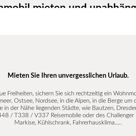
mobil mieten und unabhäng
Der Weg ist das Ziel
Mieten
Sie Ihren unvergesslichen Urlaub.
 Freiheiten, sichern Sie sich rechtzeitig ein Wohnmobi
eer, Ostsee, Nordsee, in die Alpen, in die Berge um d
 in der Nähe liegenden Städte, wie Bautzen, Dresden
48 / T338 / V337 Reisemobile oder des Challenger X
Markise, Kühlschrank, Fahrerhausklima…..