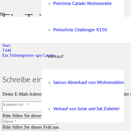
Preisliste Carado Wohnmobile
Ein Teilintegrierter 
Preiseliste Challenger X150
Ein Teilintegrierter von Carado mit geringem Spritverbrauch.
Start
T448
Ein Teilintegrierter von Carado
Verkauf
Schreibe einen Kommentar
Saison-Abverkauf von Wohnmobilen
Deine E-Mail-Adresse wird nicht veröffentlicht.
Erforderliche Felder 
Verkauf von Solar und Sat Zubehör
Bitte füllen Sie dieses Feld aus.
Bitte füllen Sie dieses Feld aus.