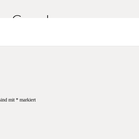
von Carado
sind mit
*
markiert