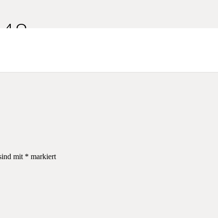
48.
sind mit
*
markiert